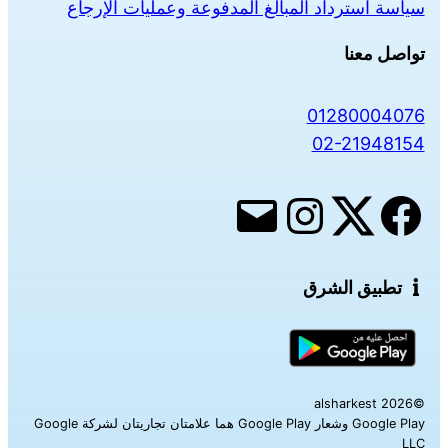
سياسة استرداد المبالغ المدفوعة وعمليات الإرجاع
تواصل معنا
01280004076
02-21948154
تطبيق الشرق
©alsharkest 2026
Google Play وشعار Google Play هما علامتان تجاريتان لشركة Google
LLC‎