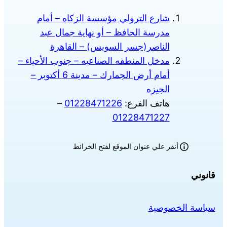
شارع الترولي مؤسسة الزكاه – أمام
مدرسة الحافظ – أو نهاية جمال عبد
الناصر(جسر السويس) – القاهرة
مدخل المنطقه الصناعيه – جنوب الأحياء –
أمام أرض الجمارك – مدينة 6 أكتوبر –
الجيزه
هاتف الفرع:
01228471226
–
01228471227
أنقر علي عنوان الموقع لفتح الخرائط
قانوني
سياسة الخصوصية