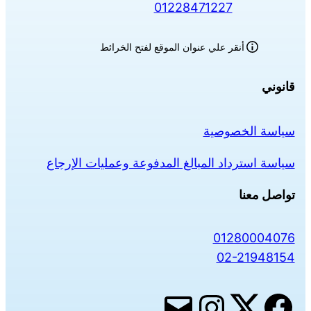
01228471227
أنقر علي عنوان الموقع لفتح الخرائط
قانوني
سياسة الخصوصية
سياسة استرداد المبالغ المدفوعة وعمليات الإرجاع
تواصل معنا
01280004076
02-21948154