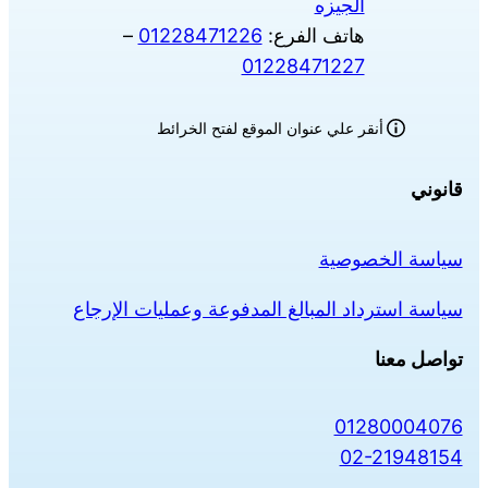
الجيزه
هاتف الفرع:
01228471226
–
01228471227
أنقر علي عنوان الموقع لفتح الخرائط
قانوني
سياسة الخصوصية
سياسة استرداد المبالغ المدفوعة وعمليات الإرجاع
تواصل معنا
01280004076
02-21948154