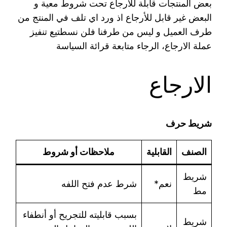
بعض المنتجات قابلة للأرجاع تحت شروط معية و
البعض غير قابل للأرجاع اذ ورد اي تلف في المنتج من
طرف العميل و ليس من طرفنا فلن نسطتيع تنفيز
عملة الارجاع، الرجاء متابعة قرائة السياسة
الارجاع
شريط حرف
الصنف
القابلية
ملاحظات أو شروط
شريط
نعم*
شرط عدم فتح اللفه
مط
بسبب قابليته للتجريح أو أنطفاء
شريط