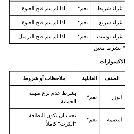
غراء شريط
نعم*
اذا لم يتم فتح العبوة
غراء سريع
نعم*
اذا لم يتم فتح العبوة
غراء بوست
نعم*
اذا لم يتم فتح البرميل
* بشرط معين
الاكسوارات
الصنف
القابلية
ملاحظات أو شروط
بشرط عدم نزع طبقة
الوزر
نعم*
الحماية
يجب ان تكون البطاقة
البصمة
نعم*
“الكرت” كاملاً