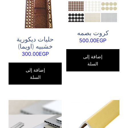
كروت بصمه
حليات ديكورية
500.00
EGP
خشبيه (اويما)
300.00
EGP
إضافة إلى
السلة
إضافة إلى
السلة