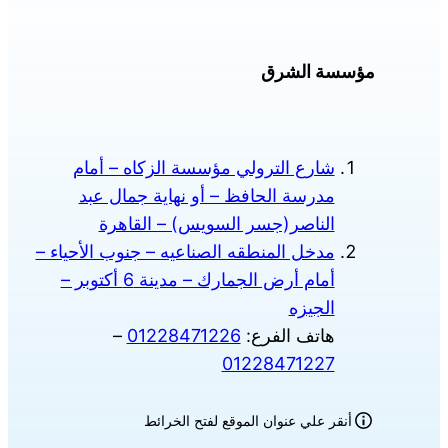
اختيار
الخيارات
على
مؤسسة الشرق
صفحة
المنتج
شارع الترولي مؤسسة الزكاه – أمام
مدرسة الحافظ – أو نهاية جمال عبد
الناصر(جسر السويس) – القاهرة
مدخل المنطقه الصناعيه – جنوب الأحياء –
أمام أرض الجمارك – مدينة 6 أكتوبر –
الجيزه
هاتف الفرع:
01228471226
–
01228471227
أنقر علي عنوان الموقع لفتح الخرائط