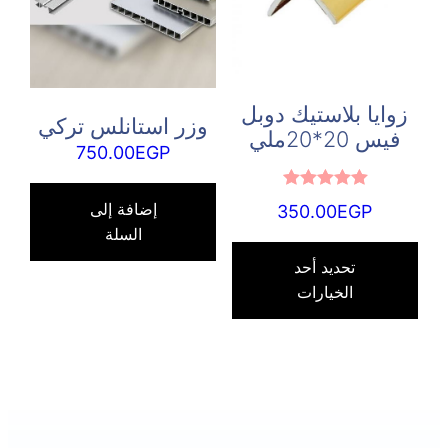
زوايا بلاستيك دوبل
وزر استانلس تركي
فيس 20*20ملي
750.00
EGP
تم التقييم
إضافة إلى
350.00
EGP
5.00
من 5
السلة
هناك
العديد
تحديد أحد
الخيارات
من
الأشكال
المختلفة
لهذا
المنتج.
يمكن