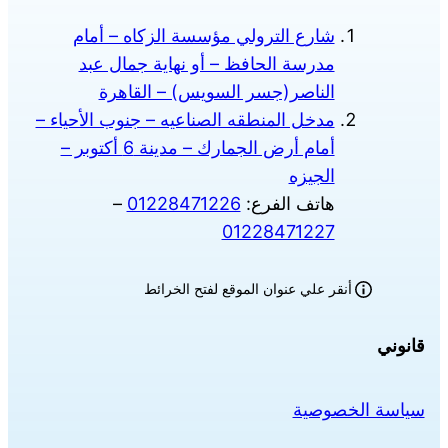
شارع الترولي مؤسسة الزكاه – أمام
مدرسة الحافظ – أو نهاية جمال عبد
الناصر(جسر السويس) – القاهرة
مدخل المنطقه الصناعيه – جنوب الأحياء –
أمام أرض الجمارك – مدينة 6 أكتوبر –
الجيزه
هاتف الفرع:
01228471226
–
01228471227
أنقر علي عنوان الموقع لفتح الخرائط
قانوني
سياسة الخصوصية