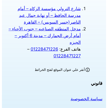
شارع الترولي مؤسسة الزكاه – أمام
مدرسة الحافظ – أو نهاية جمال عبد
الناصر(جسر السويس) – القاهرة
مدخل المنطقه الصناعيه – جنوب الأحياء –
أمام أرض الجمارك – مدينة 6 أكتوبر –
الجيزه
هاتف الفرع:
01228471226
–
01228471227
أنقر علي عنوان الموقع لفتح الخرائط
قانوني
سياسة الخصوصية