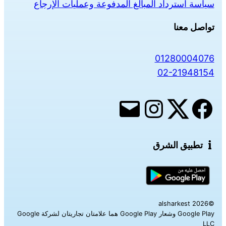
سياسة استرداد المبالغ المدفوعة وعمليات الإرجاع
تواصل معنا
01280004076
02-21948154
تطبيق الشرق
©alsharkest 2026
Google Play وشعار Google Play هما علامتان تجاريتان لشركة Google
LLC‎