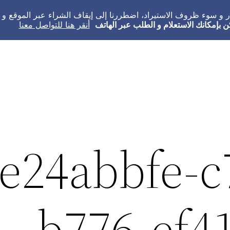
عار و سوء ظروف الاستيراد، اضطررنا إلى إيقاف الشراء عبر الموقع 
ن بإمكانك الاستعلام و الطلب عبر الهاتف
أنقر هنا للتواصل معنا
e24abbfe-c
b776-ef4