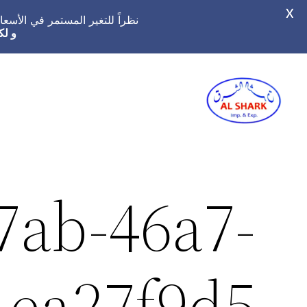
X
نظراً للتغير المستمر في الأس
و لك
تخطى
إلى
المحتوى
7ab-46a7-
1ea27f9d5