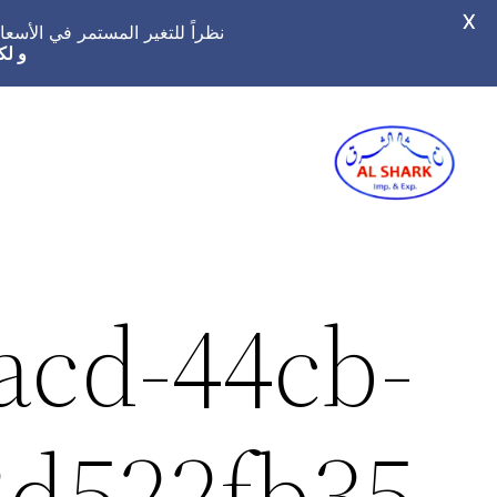
X
نظراً للتغير المستمر في الأس
و لك
تخطى
إلى
المحتوى
acd-44cb-
8d522fb35