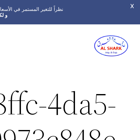
X
نظراً للتغير المستمر في الأس
و لك
تخطى
إلى
المحتوى
ffc-4da5-
0973c848e