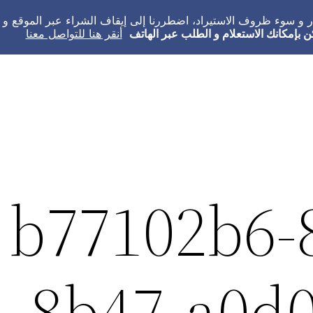
عار و سوء ظروف الاستيراد، اضطررنا إلى إيقاف الشراء عبر الموقع 
ن بإمكانك الاستعلام و الطلب عبر الهاتف
أنقر هنا للتواصل معنا
b77102b6-8
8b47-a0d