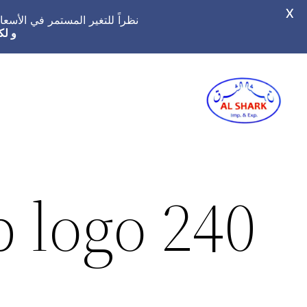
X
نظراً للتغير المستمر في الأس
و لك
تخطى
إلى
المحتوى
p logo 240