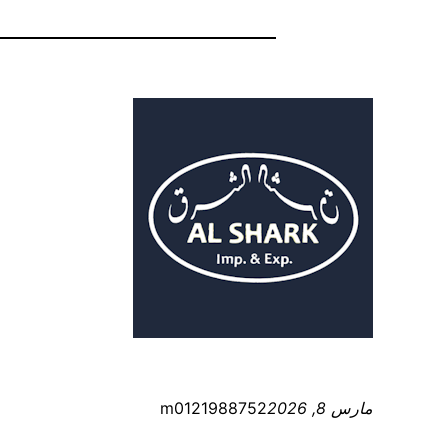
مارس 8, 2026
m0121988752