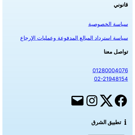
قانوني
سياسة الخصوصية
سياسة استرداد المبالغ المدفوعة وعمليات الإرجاع
تواصل معنا
01280004076
02-21948154
تطبيق الشرق