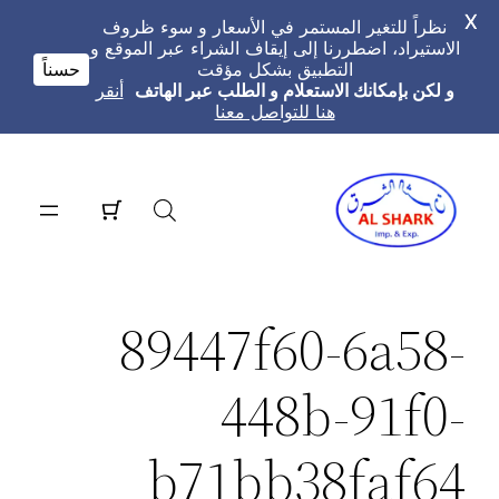
X
نظراً للتغير المستمر في الأسعار و سوء ظروف
الاستيراد، اضطررنا إلى إيقاف الشراء عبر الموقع و
التطبيق بشكل مؤقت
حسناً
و لكن بإمكانك الاستعلام و الطلب عبر الهاتف
أنقر
هنا للتواصل معنا
تخطى
إلى
المحتوى
89447f60-6a58-
448b-91f0-
b71bb38faf64