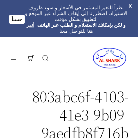
X
نظراً للتغير المستمر في الأسعار و سوء ظروف
الاستيراد، اضطررنا إلى إيقاف الشراء عبر الموقع و
التطبيق بشكل مؤقت
حسناً
و لكن بإمكانك الاستعلام و الطلب عبر الهاتف
أنقر
هنا للتواصل معنا
تخطى
إلى
المحتوى
803abc6f-4103-
41e3-9b09-
9aedfb8f716b