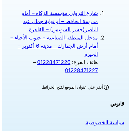
شارع الترولي مؤسسة الزكاه – أمام
مدرسة الحافظ – أو نهاية جمال عبد
الناصر(جسر السويس) – القاهرة
مدخل المنطقه الصناعيه – جنوب الأحياء –
أمام أرض الجمارك – مدينة 6 أكتوبر –
الجيزه
هاتف الفرع:
01228471226
–
01228471227
أنقر علي عنوان الموقع لفتح الخرائط
قانوني
سياسة الخصوصية