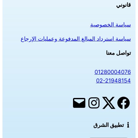
قانوني
سياسة الخصوصية
سياسة استرداد المبالغ المدفوعة وعمليات الإرجاع
تواصل معنا
01280004076
02-21948154
تطبيق الشرق