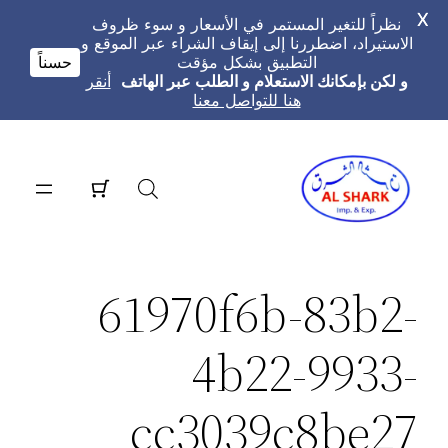
X
نظراً للتغير المستمر في الأسعار و سوء ظروف
الاستيراد، اضطررنا إلى إيقاف الشراء عبر الموقع و
التطبيق بشكل مؤقت
حسناً
و لكن بإمكانك الاستعلام و الطلب عبر الهاتف
أنقر
هنا للتواصل معنا
تخطى
إلى
المحتوى
61970f6b-83b2-
4b22-9933-
cc3039c8be27