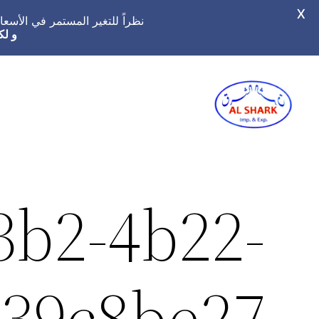
X
نظراً للتغير المستمر في الأس
و لك
تخطى
إلى
المحتوى
3b2-4b22-
039c8be27