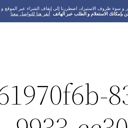
عار و سوء ظروف الاستيراد، اضطررنا إلى إيقاف الشراء عبر الموقع 
ن بإمكانك الاستعلام و الطلب عبر الهاتف
أنقر هنا للتواصل معنا
61970f6b-8
9933-cc3