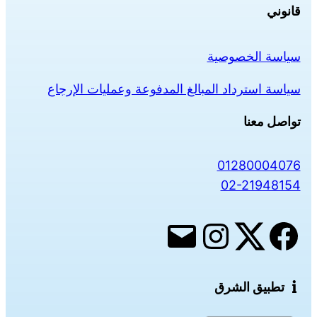
قانوني
سياسة الخصوصية
سياسة استرداد المبالغ المدفوعة وعمليات الإرجاع
تواصل معنا
01280004076
02-21948154
تطبيق الشرق