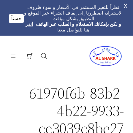
X
نظراً للتغير المستمر في الأسعار و سوء ظروف
الاستيراد، اضطررنا إلى إيقاف الشراء عبر الموقع و
التطبيق بشكل مؤقت
حسناً
و لكن بإمكانك الاستعلام و الطلب عبر الهاتف
أنقر
هنا للتواصل معنا
تخطى
إلى
المحتوى
61970f6b-83b2-
4b22-9933-
cc3039c8be27