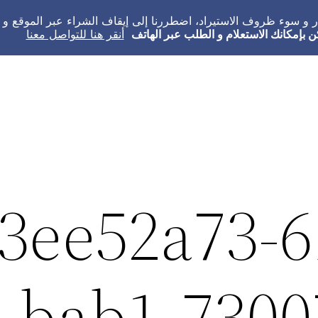
عار و سوء ظروف الاستيراد، اضطررنا إلى إيقاف الشراء عبر الموقع 
ن بإمكانك الاستعلام و الطلب عبر الهاتف
أنقر هنا للتواصل معنا
3ee52a73-6
bab1-7300