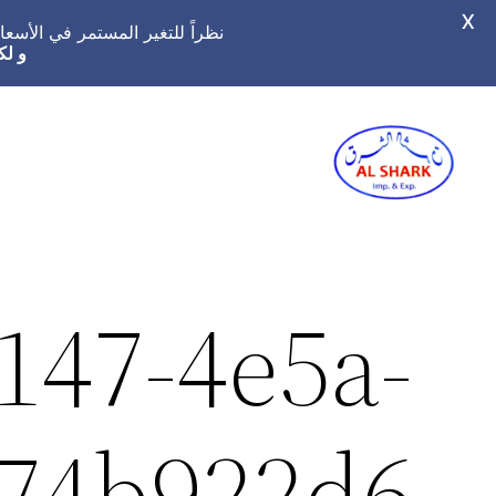
X
نظراً للتغير المستمر في الأس
و لك
تخطى
إلى
المحتوى
147-4e5a-
74b922d6