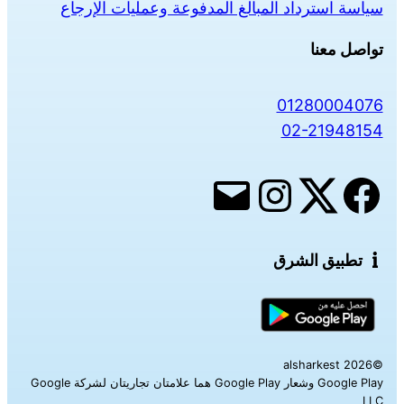
سياسة استرداد المبالغ المدفوعة وعمليات الإرجاع
تواصل معنا
01280004076
02-21948154
تطبيق الشرق
©alsharkest 2026
Google Play وشعار Google Play هما علامتان تجاريتان لشركة Google
LLC‎