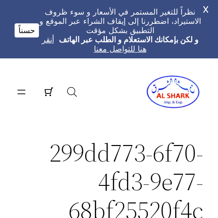
X
نظراً للتغير المستمر في الأسعار و سوء ظروف
الاستيراد، اضطررنا إلى إيقاف الشراء عبر الموقع و
التطبيق بشكل مؤقت
حسناً
و لكن بإمكانك الاستعلام و الطلب عبر الهاتف
أنقر
هنا للتواصل معنا
تخطى
إلى
المحتوى
299dd773-6f70-
4fd3-9e77-
68bf25520f4c