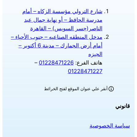
شارع الترولي مؤسسة الزكاه – أمام
مدرسة الحافظ – أو نهاية جمال عبد
الناصر(جسر السويس) – القاهرة
مدخل المنطقه الصناعيه – جنوب الأحياء –
أمام أرض الجمارك – مدينة 6 أكتوبر –
الجيزه
هاتف الفرع:
01228471226
–
01228471227
أنقر علي عنوان الموقع لفتح الخرائط
قانوني
سياسة الخصوصية