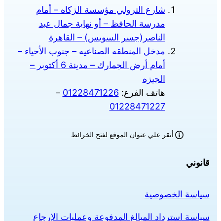
شارع الترولي مؤسسة الزكاه – أمام
مدرسة الحافظ – أو نهاية جمال عبد
الناصر(جسر السويس) – القاهرة
مدخل المنطقه الصناعيه – جنوب الأحياء –
أمام أرض الجمارك – مدينة 6 أكتوبر –
الجيزه
هاتف الفرع:
01228471226
–
01228471227
أنقر علي عنوان الموقع لفتح الخرائط
قانوني
سياسة الخصوصية
سياسة استرداد المبالغ المدفوعة وعمليات الإرجاع