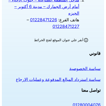
أمام أرض الجمارك – مدينة 6 أكتوبر –
الجيزه
هاتف الفرع:
01228471226
–
01228471227
أنقر علي عنوان الموقع لفتح الخرائط
قانوني
سياسة الخصوصية
سياسة استرداد المبالغ المدفوعة وعمليات الإرجاع
تواصل معنا
01280004076