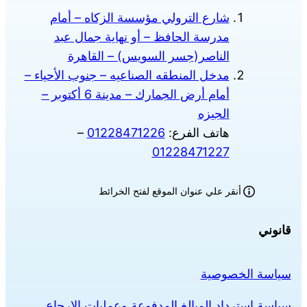
شارع الترولي مؤسسة الزكاه – أمام
مدرسة الحافظ – أو نهاية جمال عبد
الناصر(جسر السويس) – القاهرة
مدخل المنطقه الصناعيه – جنوب الأحياء –
أمام أرض الجمارك – مدينة 6 أكتوبر –
الجيزه
هاتف الفرع:
01228471226
–
01228471227
أنقر علي عنوان الموقع لفتح الخرائط
قانوني
سياسة الخصوصية
سياسة استرداد المبالغ المدفوعة وعمليات الإرجاع