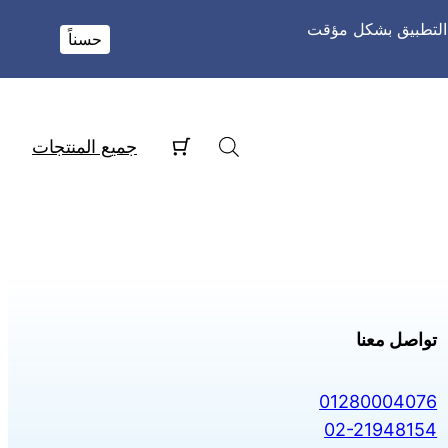
و التطبيق بشكل مؤقت
حسناً
جميع المنتجات
تواصل معنا
01280004076
02-21948154