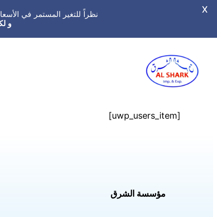
X
نظراً للتغير المستمر في الأس
و لك
تخطى
إلى
المحتوى
[uwp_users_item]
مؤسسة الشرق