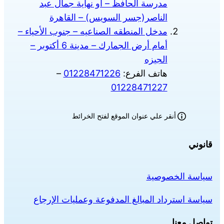
مدرسة الحافظ – أو نهاية جمال عبد
الناصر(جسر السويس) – القاهرة
مدخل المنطقه الصناعيه – جنوب الأحياء –
أمام أرض الجمارك – مدينة 6 أكتوبر –
الجيزه
هاتف الفرع:
01228471226
–
01228471227
أنقر علي عنوان الموقع لفتح الخرائط
قانوني
سياسة الخصوصية
سياسة استرداد المبالغ المدفوعة وعمليات الإرجاع
تواصل معنا