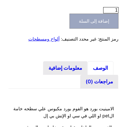
كمية
لامينيت
إضافة إلى السلة
بورد
ضد
المياه
رمز المنتج:
غير محدد
التصنيف:
ألواح ومسطحات
الوصف
معلومات إضافية
مراجعات (0)
الامينيت بورد هو الفوم بورد مكبوس علي سطحه خامة
الpet او اللي في سي او الإتش بي إل