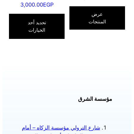
نطاق
3,000.00
EGP
السعر:
السعر:
هناك
من
عرض
من
العدي
المنتجات
تحديد أحد
من
الخيارات
خلال
خلال
الأش
المخت
لهذا
المنت
يمكن
اختيا
الخي
على
مؤسسة الشرق
صفح
المنت
شارع الترولي مؤسسة الزكاه – أمام