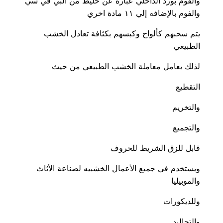
والفوم بورد الداخلي عباره عن خليط من البي في سي
والفوم بالإضافه إلي ١١ مادة اخري
يتم سحبهم كألواح وكبسهم بكثافة تعادل الخشب
الطبيعي
لذلك يعامل معاملة الخشب الطبيعي من حيث
التقطيع
والتخريم
والتجميع
قابل للزق الشريط للحروف
ويستخدم في جميع الأعمال الخشبيه لصناعة الأثاث
والموبيليا
وللديكورات
والتجاليد