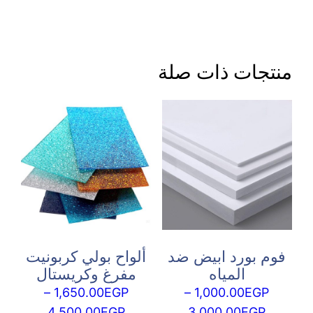
منتجات ذات صلة
فوم بورد ابيض ضد
ألواح بولي كربونيت
المياه
مفرغ وكريستال
–
1,650.00
EGP
–
1,000.00
EGP
نطاق
نطاق
4,500.00
EGP
3,000.00
EGP