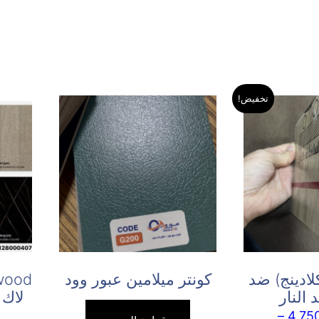
تخفيض!
لادينج) ضد
كونتر ميلامين عبور وود
 النار
لاك 
–
4,75