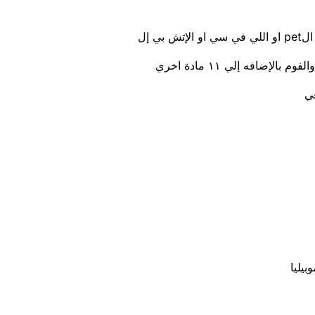
ي إل
ضافه إلي ١١ مادة اخري
عي
بيليا