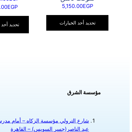
5,150.00
EGP
.00
EGP
هناك
العديد
تحديد أحد الخيارات
تحديد أحد 
من
الأشكال
المختلفة
لهذا
المنتج.
يمكن
اختيار
الخيارات
مؤسسة الشرق
على
صفحة
المنتج
شارع الترولي مؤسسة الزكاه – أمام مدرسة
عبد الناصر(جسر السويس) – القاهرة