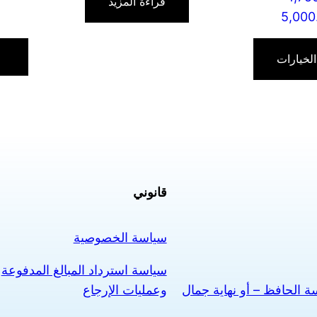
قراءة المزيد
نطاق
5,000
السعر:
هناك
من
العديد
الخيارات
من
خلال
الأشكال
المختلفة
لهذا
المنتج.
يمكن
قانوني
اختيار
الخيارات
على
سياسة الخصوصية
صفحة
سياسة استرداد المبالغ المدفوعة
المنتج
وعمليات الإرجاع
 الحافظ – أو نهاية جمال