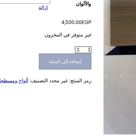
والألوان
إزالة
4,500.00
EGP
غير متوفر في المخزون
كمية
لامينيت
إضافة إلى السلة
بورد
ضد
المياه
رمز المنتج:
غير محدد
التصنيف:
ألواح ومسطح