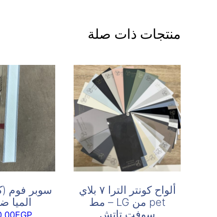
منتجات ذات صلة
ألواح كونتر الترا ٧ بلاي
سوبر فوم (ك
pet من LG – مط
الميا ضد
سوفت تاتش
0.00
EGP