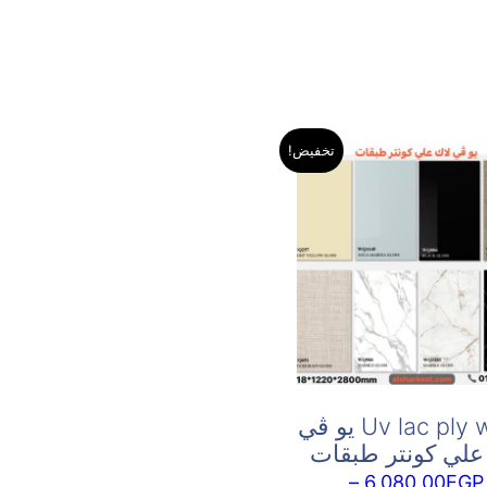
تخفيض!
Uv lac ply wood يو ڤي
علي كونتر طبقات
–
6,080.00
EGP