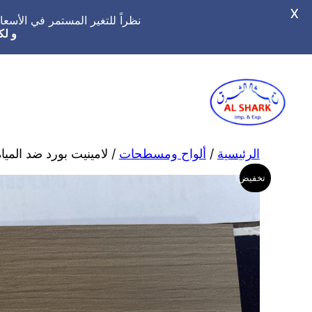
X
نظراً للتغير المستمر في الأس
و لك
تخطى
إلى
المحتوى
الرئيسية
/
ألواح ومسطحات
/ لامينيت بورد ضد المياه
تخفيض!