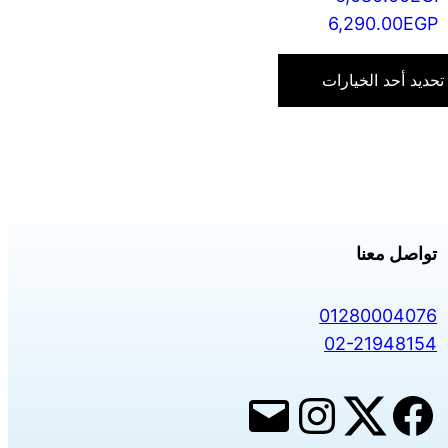
نطاق
6,290.00
EGP
السعر:
هناك
من
العديد
تحديد أحد الخيارات
من
خلال
الأشكال
المختلفة
لهذا
المنتج.
يمكن
تواصل معنا
اختيار
الخيارات
01280004076
على
02-21948154
صفحة
المنتج