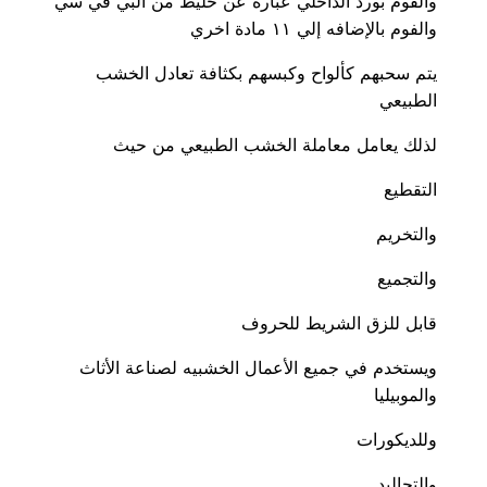
والفوم بورد الداخلي عباره عن خليط من البي في سي
والفوم بالإضافه إلي ١١ مادة اخري
يتم سحبهم كألواح وكبسهم بكثافة تعادل الخشب
الطبيعي
لذلك يعامل معاملة الخشب الطبيعي من حيث
التقطيع
والتخريم
والتجميع
قابل للزق الشريط للحروف
ويستخدم في جميع الأعمال الخشبيه لصناعة الأثاث
والموبيليا
وللديكورات
والتجاليد