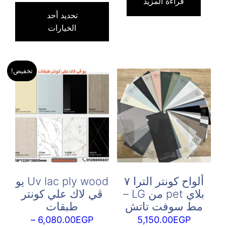
السعر:
هناك
قراءة المزيد
من
العدي
تحديد أحد
الخيارات
من
خلال
الأش
المخت
لهذا
تخفيض!
المنت
يمكن
اختيا
الخي
على
صفح
المنت
ألواح كونتر الترا ٧
Uv lac ply wood يو
بلاي pet من LG –
ڤي لاك علي كونتر
مط سوفت تاتش
طبقات
–
6,080.00
EGP
5,150.00
EGP