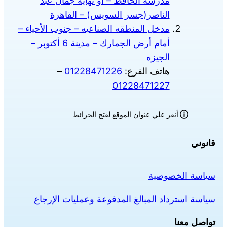
مدرسة الحافظ – أو نهاية جمال عبد
الناصر(جسر السويس) – القاهرة
مدخل المنطقه الصناعيه – جنوب الأحياء –
أمام أرض الجمارك – مدينة 6 أكتوبر –
الجيزه
هاتف الفرع:
01228471226
–
01228471227
أنقر علي عنوان الموقع لفتح الخرائط
قانوني
سياسة الخصوصية
سياسة استرداد المبالغ المدفوعة وعمليات الإرجاع
تواصل معنا