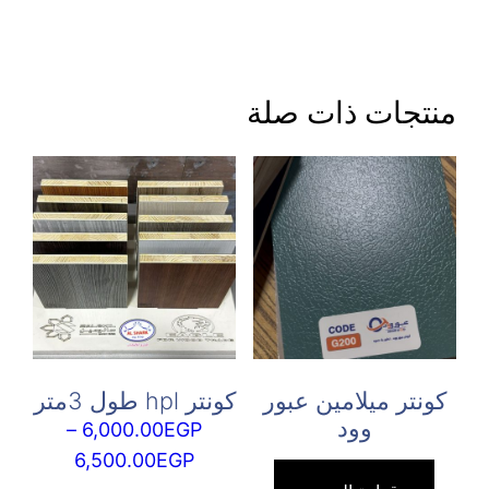
منتجات ذات صلة
كونتر ميلامين عبور
كونتر hpl طول 3متر
وود
–
6,000.00
EGP
نطاق
6,500.00
EGP