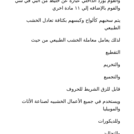
والفوم بورد الداخلي عباره عن خليط من البي في سي
والفوم بالإضافه إلي ١١ مادة اخري
يتم سحبهم كألواح وكبسهم بكثافة تعادل الخشب
الطبيعي
لذلك يعامل معاملة الخشب الطبيعي من حيث
التقطيع
والتخريم
والتجميع
قابل للزق الشريط للحروف
ويستخدم في جميع الأعمال الخشبيه لصناعة الأثاث
والموبيليا
وللديكورات
والتجاليد