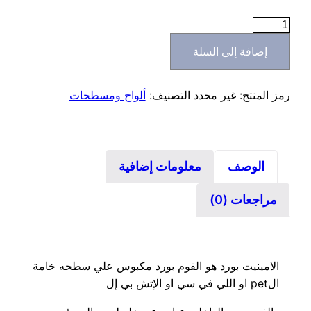
كمية
لامينيت
إضافة إلى السلة
بورد
ضد
المياه
رمز المنتج:
غير محدد
التصنيف:
ألواح ومسطحات
الوصف
معلومات إضافية
مراجعات (0)
الامينيت بورد هو الفوم بورد مكبوس علي سطحه خامة
الpet او اللي في سي او الإتش بي إل