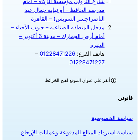
شارع الترولي مؤسسة الزكاه – أمام
مدرسة الحافظ – أو نهاية جمال عبد
الناصر(جسر السويس) – القاهرة
مدخل المنطقه الصناعيه – جنوب الأحياء –
أمام أرض الجمارك – مدينة 6 أكتوبر –
الجيزه
هاتف الفرع:
01228471226
–
01228471227
أنقر علي عنوان الموقع لفتح الخرائط
قانوني
سياسة الخصوصية
سياسة استرداد المبالغ المدفوعة وعمليات الإرجاع