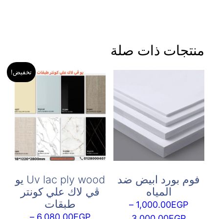
منتجات ذات صلة
تخفيض!
فوم بورد ابيض ضد
Uv lac ply wood يو
المياه
ڤي لاك علي كونتر
طبقات
–
1,000.00
EGP
–
6,080.00
EGP
نطاق
3,000.00
EGP