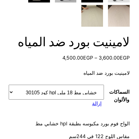
لامينيت بورد ضد المياه
نطاق
4,500.00
EGP
–
3,600.00
EGP
السعر:
لامينيت بورد ضد المياه
من
خلال
السماكات
والألوان
إزالة
الواح فوم بورد مكبوسه بطبقة hpl خشابي مط
مقاس اللوح 122 في 244سم