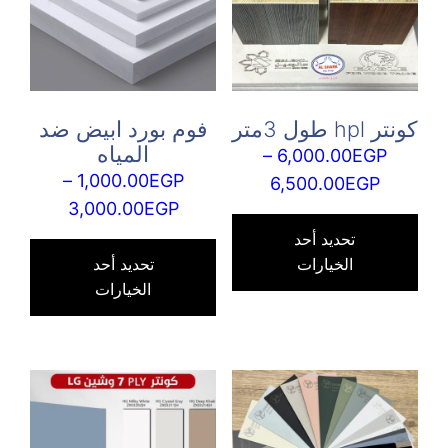
كونتر hpl طول 3متر
فوم بورد ابيض ضد
المياه
–
6,000.00
EGP
–
1,000.00
EGP
نطاق
6,500.00
EGP
نطاق
3,000.00
EGP
السعر:
هناك
السعر:
هناك
من
العديد
تحديد أحد
من
العدي
الخيارات
تحديد أحد
من
الخيارات
من
خلال
الأشكال
خلال
الأش
المختلفة
المخت
لهذا
لهذا
المنتج.
المنت
يمكن
يمكن
اختيار