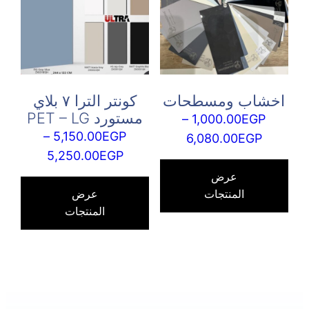
اختيا
الخيارات
الخي
على
على
صفحة
صفح
المنتج
المنت
اخشاب ومسطحات
كونتر الترا ٧ بلاي
مستورد PET – LG
–
1,000.00
EGP
–
5,150.00
EGP
نطاق
6,080.00
EGP
نطاق
5,250.00
EGP
السعر:
السعر:
من
عرض
من
المنتجات
عرض
المنتجات
خلال
خلال