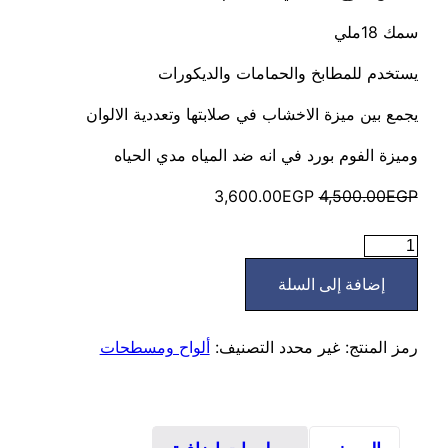
سمك 18ملي
يستخدم للمطابخ والحمامات والديكورات
يجمع بين ميزة الاخشاب في صلابتها وتعددية الالوان
وميزة الفوم بورد في انه ضد المياه مدي الحياه
السعر
السعر
3,600.00
EGP
4,500.00
EGP
الأصلي
الحالي
كمية
هو:
هو:
لامينيت
3,600.00EGP.
4,500.00EGP.
إضافة إلى السلة
بورد
ضد
المياه
رمز المنتج:
غير محدد
التصنيف:
ألواح ومسطحات