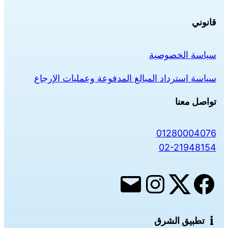
قانوني
سياسة الخصوصية
سياسة استرداد المبالغ المدفوعة وعمليات الإرجاع
تواصل معنا
01280004076
02-21948154
تطبيق الشرق