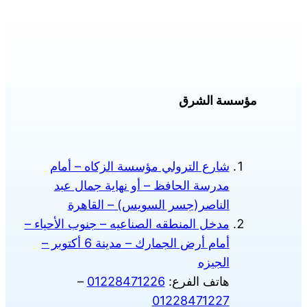
المنتج.
المنت
يمكن
يمكن
اختيار
اختيا
الخيارات
الخي
على
على
مؤسسة الشرق
صفحة
صفح
المنتج
المنت
شارع الترولي مؤسسة الزكاه – أمام
مدرسة الحافظ – أو نهاية جمال عبد
الناصر(جسر السويس) – القاهرة
مدخل المنطقه الصناعيه – جنوب الأحياء –
أمام أرض الجمارك – مدينة 6 أكتوبر –
الجيزه
هاتف الفرع:
01228471226
–
01228471227