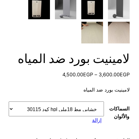
لامينيت بورد ضد المياه
نطاق
4,500.00
EGP
–
3,600.00
EGP
السعر:
لامينيت بورد ضد المياه
من
خلال
السماكات
والألوان
إزالة