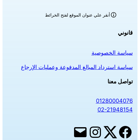
أنقر علي عنوان الموقع لفتح الخرائط
قانوني
سياسة الخصوصية
سياسة استرداد المبالغ المدفوعة وعمليات الإرجاع
تواصل معنا
01280004076
02-21948154