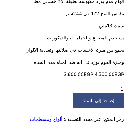
الواح فوم بورد مكبوسه بطبقة hpl خشابي مط
مقاس اللوح 122 في 244سم
سمك 18ملي
يستخدم للمطابخ والحمامات والديكورات
يجمع بين ميزة الاخشاب في صلابتها وتعددية الالوان
وميزة الفوم بورد في انه ضد المياه مدي الحياه
السعر
السعر
3,600.00
EGP
4,500.00
EGP
الأصلي
الحالي
كمية
هو:
هو:
لامينيت
3,600.00EGP.
4,500.00EGP.
إضافة إلى السلة
بورد
ضد
المياه
رمز المنتج:
غير محدد
التصنيف:
ألواح ومسطحات