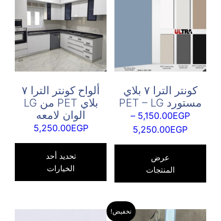
كونتر الترا ٧ بلاي
ألواح كونتر الترا ٧
مستورد PET – LG
بلاي PET من LG
الوان لامعه
–
5,150.00
EGP
5,250.00
EGP
نطاق
5,250.00
EGP
هناك
السعر:
العدي
تحديد أحد
من
عرض
الخيارات
من
المنتجات
الأش
خلال
المخت
لهذا
تخفيض!