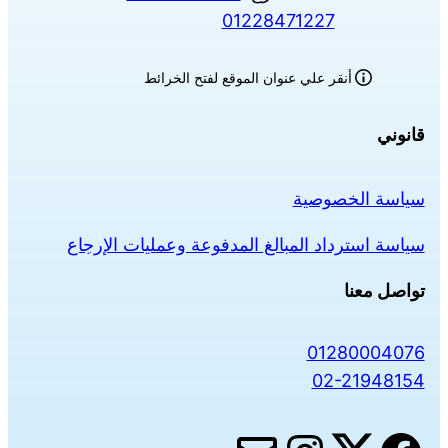
01228471227
أنقر علي عنوان الموقع لفتح الخرائط
قانوني
سياسة الخصوصية
سياسة استرداد المبالغ المدفوعة وعمليات الإرجاع
تواصل معنا
01280004076
02-21948154