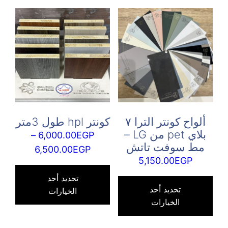
لهذا
المنتج.
يمكن
اختيار
الخيارات
على
صفحة
المنتج
ألواح كونتر الترا ٧
كونتر hpl طول 3متر
بلاي pet من LG –
–
6,000.00
EGP
مط سوفت تاتش
نطاق
6,500.00
EGP
5,150.00
EGP
السعر:
هناك
هناك
من
العدي
تحديد أحد
العديد
تحديد أحد
الخيارات
من
الخيارات
من
خلال
الأش
الأشكال
المخت