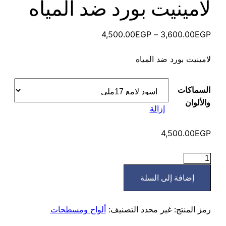
لامينيت بورد ضد المياه
نطاق
4,500.00
EGP
–
3,600.00
EGP
السعر:
لامينيت بورد ضد المياه
من
خلال
السماكات
والألوان
إزالة
4,500.00
EGP
كمية
لامينيت
إضافة إلى السلة
بورد
ضد
المياه
رمز المنتج:
غير محدد
التصنيف:
ألواح ومسطحات