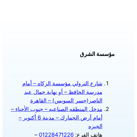
المختلفة
لهذا
لهذا
المنت
المنتج.
يمكن
يمكن
اختيا
اختيار
الخي
الخيارات
على
على
مؤسسة الشرق
صفح
صفحة
المنت
المنتج
شارع الترولي مؤسسة الزكاه – أمام
مدرسة الحافظ – أو نهاية جمال عبد
الناصر(جسر السويس) – القاهرة
مدخل المنطقه الصناعيه – جنوب الأحياء –
أمام أرض الجمارك – مدينة 6 أكتوبر –
الجيزه
هاتف الفرع:
01228471226
–