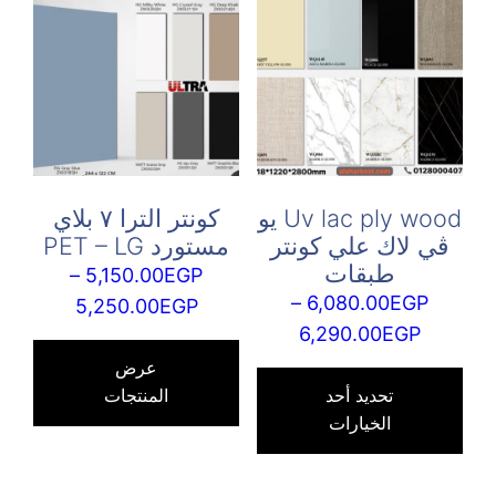
Uv lac ply wood يو
كونتر الترا ٧ بلاي
ڤي لاك علي كونتر
مستورد PET – LG
طبقات
–
5,150.00
EGP
–
6,080.00
EGP
نطاق
5,250.00
EGP
نطاق
6,290.00
EGP
السعر:
السعر:
هناك
من
عرض
من
العديد
تحديد أحد
المنتجات
الخيارات
من
خلال
خلال
الأشكال
المختلفة