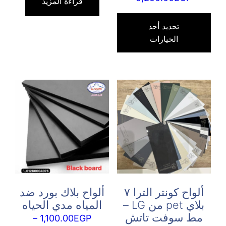
قراءة المزيد
هناك
العديد
تحديد أحد
الخيارات
من
الأشكال
المختلفة
لهذا
المنتج.
يمكن
اختيار
الخيارات
على
صفحة
المنتج
ألواح كونتر الترا ٧
ألواح بلاك بورد ضد
بلاي pet من LG –
المياه مدي الحياه
مط سوفت تاتش
–
1,100.00
EGP