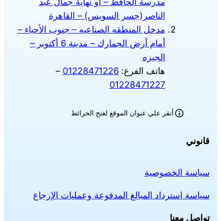
مدرسة الحافظ – أو نهاية جمال عبد
الناصر(جسر السويس) – القاهرة
مدخل المنطقه الصناعيه – جنوب الأحياء –
أمام أرض الجمارك – مدينة 6 أكتوبر –
الجيزه
هاتف الفرع:
01228471226
–
01228471227
أنقر علي عنوان الموقع لفتح الخرائط
قانوني
سياسة الخصوصية
سياسة استرداد المبالغ المدفوعة وعمليات الإرجاع
تواصل معنا