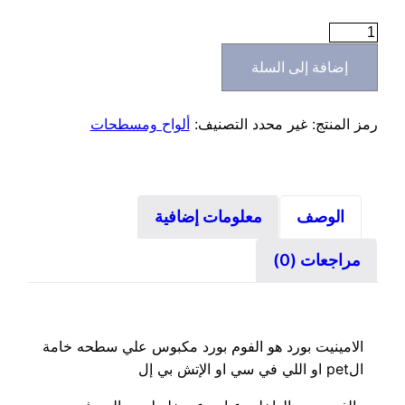
كمية
لامينيت
إضافة إلى السلة
بورد
ضد
المياه
رمز المنتج:
غير محدد
التصنيف:
ألواح ومسطحات
الوصف
معلومات إضافية
مراجعات (0)
الامينيت بورد هو الفوم بورد مكبوس علي سطحه خامة
الpet او اللي في سي او الإتش بي إل