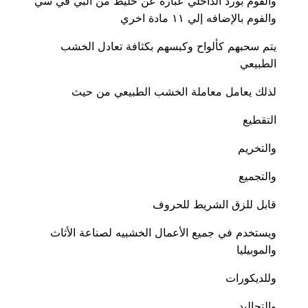
والفوم بورد الداخلي عباره عن خليط من البي في سي
والفوم بالإضافه إلي ١١ مادة اخري
يتم سحبهم كألواح وكبسهم بكثافة تعادل الخشب
الطبيعي
لذلك يعامل معاملة الخشب الطبيعي من حيث
التقطيع
والتخريم
والتجميع
قابل للزق الشريط للحروف
ويستخدم في جميع الأعمال الخشبيه لصناعة الأثاث
والموبيليا
وللديكورات
والتجاليد