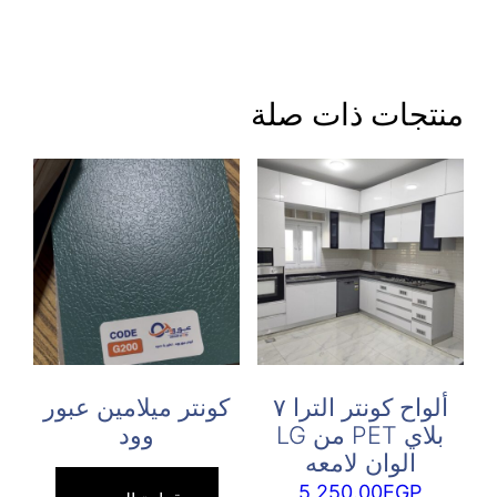
منتجات ذات صلة
ألواح كونتر الترا ٧
كونتر ميلامين عبور
بلاي PET من LG
وود
الوان لامعه
5,250.00
EGP