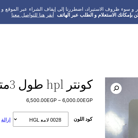
عار و سوء ظروف الاستيراد، اضطررنا إلى إيقاف الشراء عبر الموقع 
ن بإمكانك الاستعلام و الطلب عبر الهاتف
أنقر هنا للتواصل معنا
كونتر hpl طول 3متر
نطاق
6,500.00
EGP
–
6,000.00
EGP
السعر:
من
كود اللون
إزالة
خلال