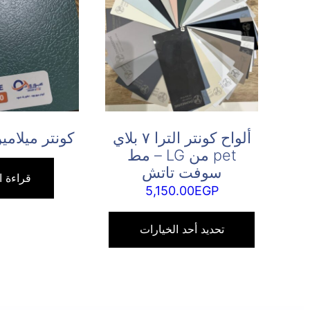
ألواح كونتر الترا ٧ بلاي
كونتر ميلامي
pet من LG – مط
سوفت تاتش
قراءة ا
5,150.00
EGP
هناك
العديد
تحديد أحد الخيارات
من
الأشكال
المختلفة
لهذا