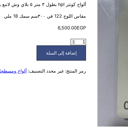
ألواح كونتر hpl بطول ٣ متر ٥ بلاي وش لامع وضهر ابيض مط
مقاس اللوح 122 في ٣٠٠سم سمك 18 ملي
6,500.00
EGP
كمية
كونتر
إضافة إلى السلة
hpl
طول
3متر
رمز المنتج:
غير محدد
التصنيف:
ألواح ومسطح