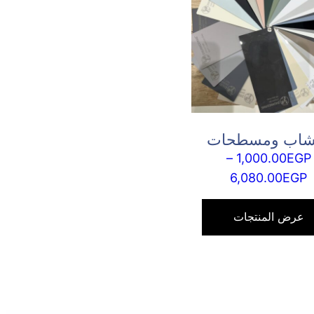
شاب ومسطحات
–
1,000.00
EGP
نطاق
6,080.00
EGP
السعر:
من
عرض المنتجات
خلال