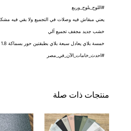
#اللوح_بلوح_وربع
يعني مبقاش فيه وصلات في التجميع ولا بقي فيه مشكله ف
خشب جديد مجفف تجميع آلي
خمسة بلاي يعادل سبعة بلاي بطبقتين حور بسماكة 1.8 ملي لكل وش
#احدث_خامات_الآن_في_مصر
منتجات ذات صلة