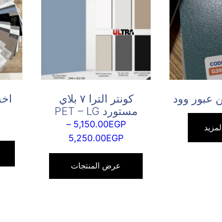
ن عبور وود
كونتر الترا ٧ بلاي
اخ
مستورد PET – LG
–
5,150.00
EGP
لمزيد
نطاق
5,250.00
EGP
السعر:
من
عرض المنتجات
خلال