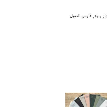
جار ونوفر فلوس للعميل