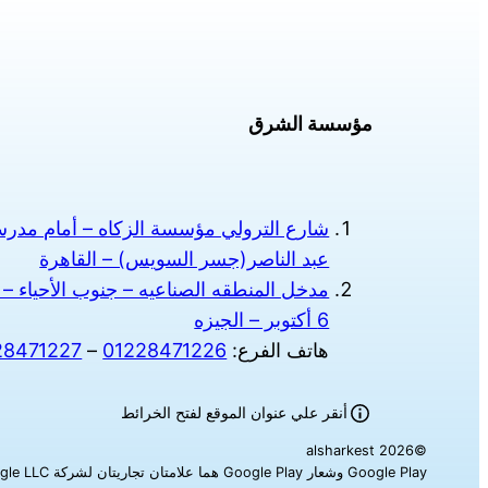
المنتج.
يمكن
اختيار
الخيارات
مؤسسة الشرق
على
صفحة
المنتج
شارع الترولي مؤسسة الزكاه – أمام مدرسة
عبد الناصر(جسر السويس) – القاهرة
مدخل المنطقه الصناعيه – جنوب الأحياء – 
6 أكتوبر – الجيزه
هاتف الفرع:
01228471226
–
28471227
أنقر علي عنوان الموقع لفتح الخرائط
©alsharkest 2026
Google Play وشعار Google Play هما علامتان تجاريتان لشركة Google LLC‎