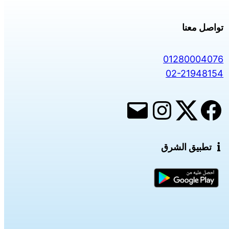
تواصل معنا
01280004076
02-21948154
تطبيق الشرق