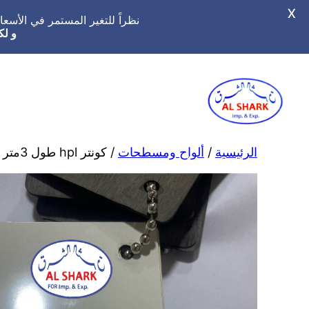
X
نظراً للتغير المستمر في الأس
و لك
تخطى
إلى
المحتوى
الرئيسية
/
ألواح ومسطحات
/ كونتر hpl طول 3متر