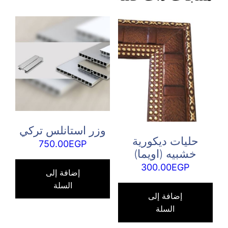
وزر استانلس تركي
حليات ديكورية
750.00
EGP
خشبيه (اويما)
300.00
EGP
إضافة إلى
السلة
إضافة إلى
السلة