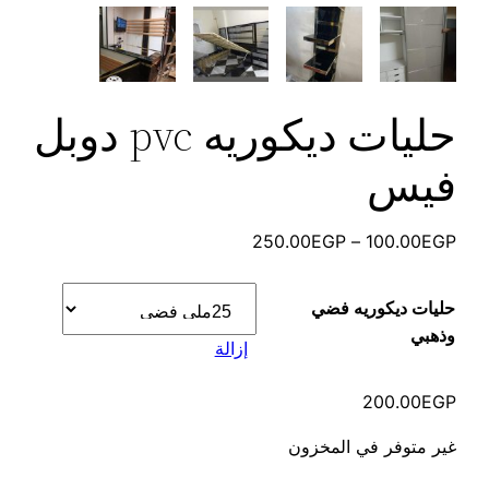
حليات ديكوريه pvc دوبل
فيس
نطاق
250.00
EGP
–
100.00
EGP
السعر:
من
حليات ديكوريه فضي
وذهبي
إزالة
خلال
200.00
EGP
غير متوفر في المخزون