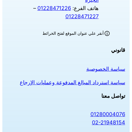
هاتف الفرع:
01228471226
–
01228471227
أنقر علي عنوان الموقع لفتح الخرائط
قانوني
سياسة الخصوصية
سياسة استرداد المبالغ المدفوعة وعمليات الإرجاع
تواصل معنا
01280004076
02-21948154