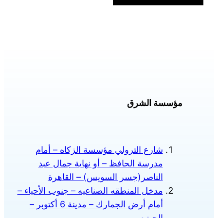
الأشكال
المختلفة
لهذا
المنتج.
يمكن
اختيار
الخيارات
على
مؤسسة الشرق
صفحة
المنتج
شارع الترولي مؤسسة الزكاه – أمام
مدرسة الحافظ – أو نهاية جمال عبد
الناصر(جسر السويس) – القاهرة
مدخل المنطقه الصناعيه – جنوب الأحياء –
أمام أرض الجمارك – مدينة 6 أكتوبر –
الجيزه