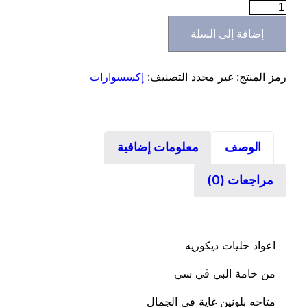
كمية
حليات
إضافة إلى السلة
ديكوريه
pvc
دوبل
رمز المنتج:
غير محدد
التصنيف:
إكسسوارات
فيس
الوصف
معلومات إضافية
مراجعات (0)
اعواد حليات ديكوريه
من خامة البي ڤي سي
متاحه بلونين غاية في الجمال