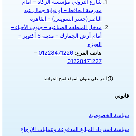
شارع الترولي مؤسسة الزكاه – أمام
مدرسة الحافظ – أو نهاية جمال عبد
الناصر(جسر السويس) – القاهرة
مدخل المنطقه الصناعيه – جنوب الأحياء –
أمام أرض الجمارك – مدينة 6 أكتوبر –
الجيزه
هاتف الفرع:
01228471226
–
01228471227
أنقر علي عنوان الموقع لفتح الخرائط
قانوني
سياسة الخصوصية
سياسة استرداد المبالغ المدفوعة وعمليات الإرجاع