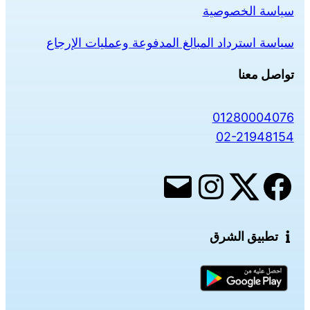
سياسة الخصوصية
سياسة استرداد المبالغ المدفوعة وعمليات الإرجاع
تواصل معنا
01280004076
02-21948154
تطبيق الشرق